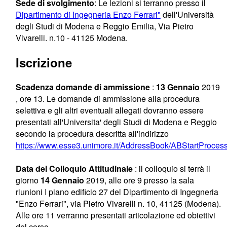
Sede di svolgimento
: Le lezioni si terranno presso il
Dipartimento di Ingegneria Enzo Ferrari"
dell'Università
degli Studi di Modena e Reggio Emilia, Via Pietro
Vivarelli. n.10 - 41125 Modena.
Iscrizione
Scadenza domande di ammissione
:
13 Gennaio
2019
, ore 13. Le domande di ammissione alla procedura
selettiva e gli altri eventuali allegati dovranno essere
presentati all'Universita' degli Studi di Modena e Reggio
secondo la procedura descritta all'indirizzo
https://www.esse3.unimore.it/AddressBook/ABStartProces
Data del Colloquio Attitudinale
: il colloquio si terrà il
giorno
14 Gennaio
2019, alle ore 9 presso la sala
riunioni I piano edificio 27 del Dipartimento di Ingegneria
"Enzo Ferrari", via Pietro Vivarelli n. 10, 41125 (Modena).
Alle ore 11 verranno presentati articolazione ed obiettivi
del corso.